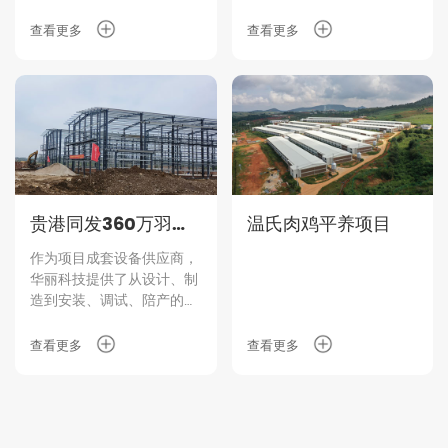
查看更多
查看更多
贵港同发360万羽智
温氏肉鸡平养项目
能养殖项目
作为项目成套设备供应商，
华丽科技提供了从设计、制
造到安装、调试、陪产的一
站式系统解决方案。
查看更多
查看更多